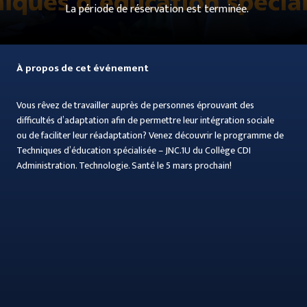
La période de réservation est terminée.
À propos de cet événement
Vous rêvez de travailler auprès de personnes éprouvant des
difficultés d’adaptation afin de permettre leur intégration sociale
ou de faciliter leur réadaptation? Venez découvrir le programme de
Techniques d’éducation spécialisée – JNC.1U du Collège CDI
Administration. Technologie. Santé le 5 mars prochain!
En participant à notre rencontre d’information virtuelle du mardi 5
mars à 12 h 00, vous pourrez obtenir les renseignements dont vous
avez besoin pour entreprendre la formation menant à la carrière
dont vous rêvez. En débutant votre formation ce printemps, vous
serez prêt(e) à entreprendre votre nouvelle carrière d’ici quelques
mois.
This presentation will be in French, but participants can ask